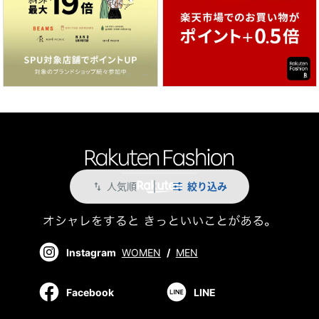
人気順
絞り込み
swap_vert
Instagram
WOMEN
/
MEN
Facebook
LINE