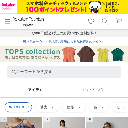
menu
home
search
favorite_border
shopping_cart
lock_outline
メニュー
トップ
検索
お気に入り
カート
ログイン
3,980円(税込)以上のお買い物で送料無料！
熊本県を中心とする地震の影響による配送遅延のお知らせ
キーワードから探す
アイテム
スタイリング
arrow_drop_down
arrow_drop_down
arrow_drop_down
WOMEN
袖丈
価格
色
セー
PR
PR
PR