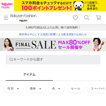
menu
home
search
favorite_border
shopping_cart
lock_outline
メニュー
トップ
検索
お気に入り
カート
ログイン
3,980円(税込)以上のお買い物で送料無料！
熊本県を中心とする地震の影響による配送遅延のお知らせ
キーワードから探す
アイテム
arrow_drop_down
arrow_drop_down
arrow_drop_down
性別
価格
色
セール
スーパーD