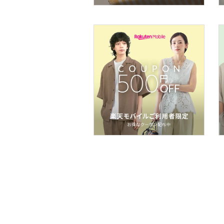
フレグランス
メイク道具・美容器具
コフレ・キット・セット
食器・調理器具・キッチ
ン用品
インテリア・生活雑貨
スマホグッズ・オーディ
オ機器
スポーツ・アウトドア用
品
文房具
ペット用品