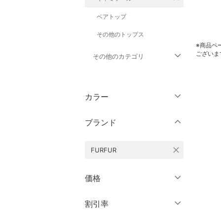
ベアトップ
その他のトップス
※商品ペ
ございま
その他のカテゴリ
ジャケット・アウター
カラー
パンツ
ブランド
ワンピース・ドレス
close
FURFUR
スカート
オールインワン・オーバ
価格
ーオール
円
～
円
割引率
クリア
絞り込み
バッグ