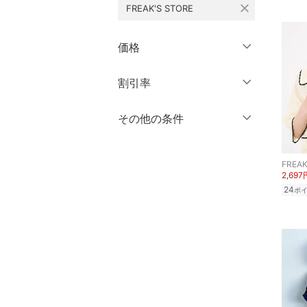
close
FREAK'S STORE
シューズ・靴
クリア
絞り込み
クリア
絞り込み
インナー・ルームウェア
価格
靴下・レッグウェア
円
～
円
割引率
クリア
絞り込み
ファッション雑貨
％OFF
～
％OFF
その他の条件
絞り込み
アクセサリー・腕時計
クーポン対象のみ表示
絞り込み
FREAK
財布・ポーチ・ケース
スーパーDEALのみ表示
2,697
24
ポ
クリア
絞り込み
帽子
ヘアアクセサリー
マタニティウェア・ベビ
ー用品