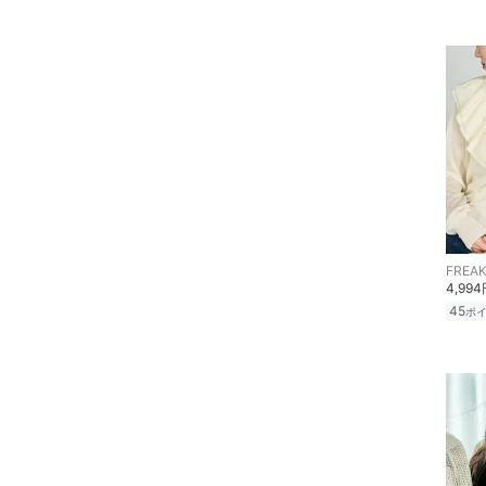
フレグランス
メイク道具・美容器具
コフレ・キット・セット
食器・調理器具・キッチ
ン用品
インテリア・生活雑貨
FREAK
スマホグッズ・オーディ
4,99
オ機器
45
ポ
スポーツ・アウトドア用
品
文房具
ペット用品