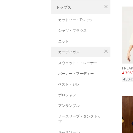
close
トップス
カットソー・Tシャツ
シャツ・ブラウス
ニット
close
カーディガン
スウェット・トレーナー
FREAK
4,796
パーカー・フーディー
436
ポ
ベスト・ジレ
ポロシャツ
アンサンブル
ノースリーブ・タンクトッ
プ
キャミソール