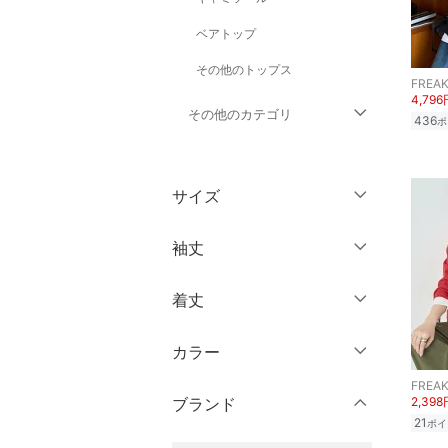
ベアトップ
その他のトップス
FREAK
4,796
その他のカテゴリ
436
ポ
ジャケット・アウター
サイズ
パンツ
ウェア（S/M/L）
袖丈
ワンピース・ドレス
～XS
S
着丈
スカート
ノースリーブ
M
L
半袖
XL
XXL
カラー
オールインワン・オーバ
ショート丈
ーオール
七分袖・五分袖
3XL～
フリー
FREAK
ミドル丈
ブランド
2,398
長袖
バッグ
21
ポイ
ロング丈
クリア
絞り込み