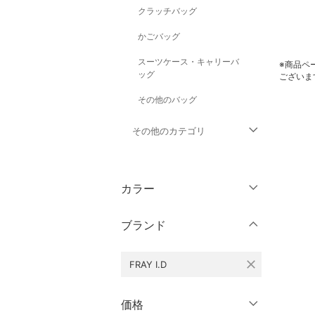
クラッチバッグ
かごバッグ
スーツケース・キャリーバ
※商品ペ
ッグ
ございま
その他のバッグ
その他のカテゴリ
トップス
カラー
ジャケット・アウター
ブランド
パンツ
close
FRAY I.D
ワンピース・ドレス
スカート
価格