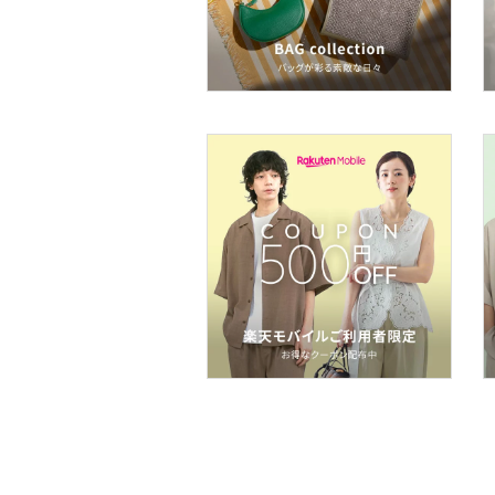
ヘアケア
フレグランス
メイク道具・美容器具
コフレ・キット・セット
食器・調理器具・キッチ
ン用品
インテリア・生活雑貨
スマホグッズ・オーディ
オ機器
スポーツ・アウトドア用
品