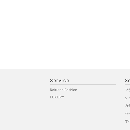
文房具
ペット用品
福袋・ギフト・その他
Service
S
Rakuten Fashion
ブ
LUXURY
シ
カ
セ
す