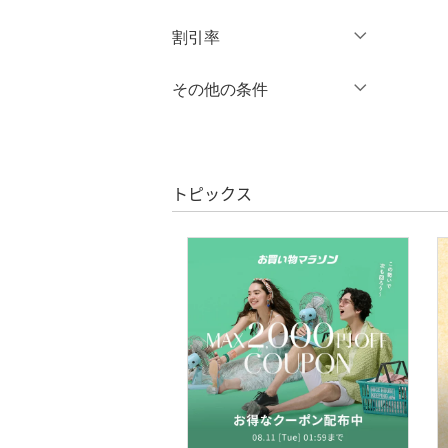
オールインワン・オーバ
円
～
円
割引率
クリア
絞り込み
ーオール
％OFF
～
％OFF
その他の条件
シューズ・靴
絞り込み
クーポン対象のみ表示
インナー・ルームウェア
絞り込み
スーパーDEALのみ表示
靴下・レッグウェア
トピックス
クリア
絞り込み
ファッション雑貨
アクセサリー・腕時計
財布・ポーチ・ケース
帽子
ヘアアクセサリー