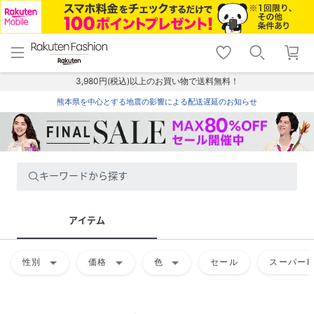
menu
home
search
favorite_border
shopping_cart
lock_outline
メニュー
トップ
検索
お気に入り
カート
ログイン
3,980円(税込)以上のお買い物で送料無料！
熊本県を中心とする地震の影響による配送遅延のお知らせ
キーワードから探す
アイテム
arrow_drop_down
arrow_drop_down
arrow_drop_down
性別
価格
色
セール
スーパーD