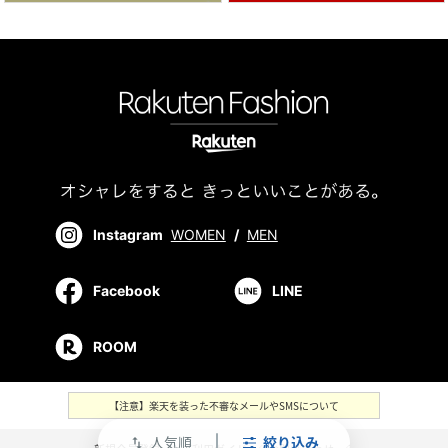
Instagram
WOMEN
/
MEN
Facebook
LINE
ROOM
【注意】楽天を装った不審なメールやSMSについて
人気順
絞り込み
swap_vert