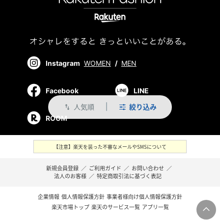
Instagram
WOMEN
/
MEN
Facebook
LINE
人気順
絞り込み
swap_vert
ROOM
【注意】楽天を装った不審なメールやSMSについて
新規会員登録
／
ご利用ガイド
／
お問い合わせ
／
法人のお客様
／
特定商取引法に基づく表記
企業情報
個人情報保護方針
事業者様向け個人情報保護方針
楽天市場トップ
楽天のサービス一覧
アプリ一覧