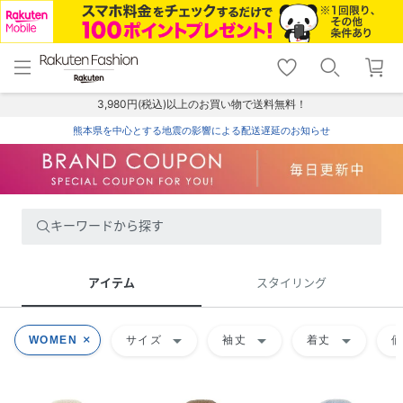
menu
home
search
favorite_border
shopping_cart
lock_outline
メニュー
トップ
検索
お気に入り
カート
ログイン
3,980円(税込)以上のお買い物で送料無料！
熊本県を中心とする地震の影響による配送遅延のお知らせ
キーワードから探す
アイテム
スタイリング
arrow_drop_down
arrow_drop_down
arrow_drop_down
WOMEN
サイズ
袖丈
着丈