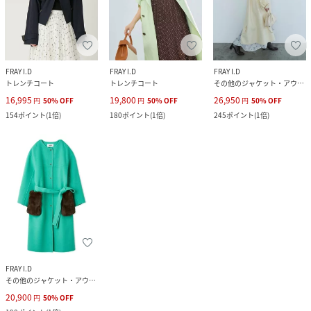
FRAY I.D
FRAY I.D
FRAY I.D
トレンチコート
トレンチコート
その他のジャケット・アウター
16,995
19,800
26,950
円
50
%
OFF
円
50
%
OFF
円
50
%
OFF
154
ポイント
(
1倍
)
180
ポイント
(
1倍
)
245
ポイント
(
1倍
)
FRAY I.D
その他のジャケット・アウター
20,900
円
50
%
OFF