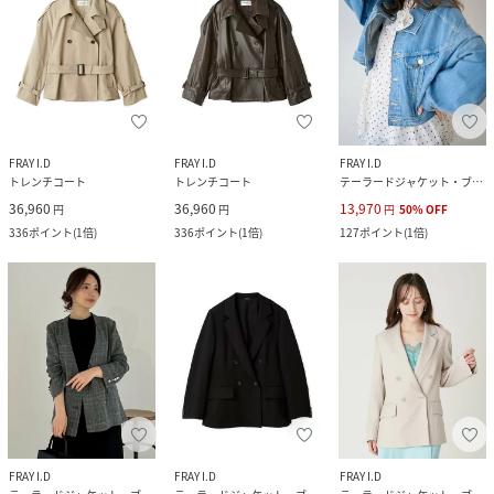
FRAY I.D
FRAY I.D
FRAY I.D
トレンチコート
トレンチコート
テーラードジャケット・ブレザー
36,960
36,960
13,970
円
円
円
50
%
OFF
336
ポイント
(
1倍
)
336
ポイント
(
1倍
)
127
ポイント
(
1倍
)
FRAY I.D
FRAY I.D
FRAY I.D