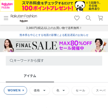
menu
home
search
favorite_border
shopping_cart
lock_outline
メニュー
トップ
検索
お気に入り
カート
ログイン
3,980円(税込)以上のお買い物で送料無料！
熊本県を中心とする地震の影響による配送遅延のお知らせ
キーワードから探す
アイテム
arrow_drop_down
arrow_drop_down
WOMEN
価格
色
セール
スーパー