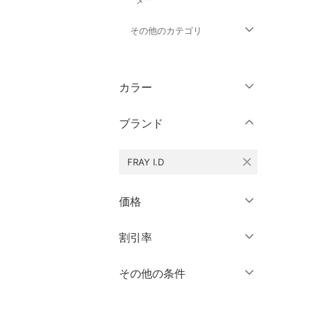
その他のカテゴリ
トップス
カラー
パンツ
ブランド
ワンピース・ドレス
close
FRAY I.D
スカート
オールインワン・オーバ
価格
ーオール
円
～
円
割引率
クリア
絞り込み
バッグ
％OFF
～
％OFF
その他の条件
シューズ・靴
絞り込み
クーポン対象のみ表示
インナー・ルームウェア