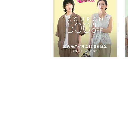
コフレ・キット・セット
食器・調理器具・キッチ
ン用品
インテリア・生活雑貨
スマホグッズ・オーディ
オ機器
スポーツ・アウトドア用
品
文房具
ペット用品
福袋・ギフト・その他