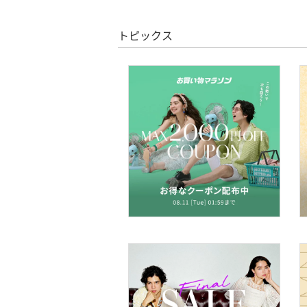
絞り込み
スーパーDEALのみ表示
靴下・レッグウェア
トピックス
クリア
絞り込み
ファッション雑貨
アクセサリー・腕時計
財布・ポーチ・ケース
帽子
ヘアアクセサリー
マタニティウェア・ベビ
ー用品
スーツ・フォーマル
水着・スイムグッズ