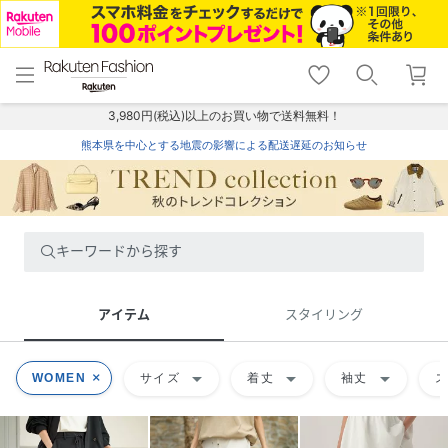
menu
home
search
favorite_border
shopping_cart
lock_outline
メニュー
トップ
検索
お気に入り
カート
ログイン
3,980円(税込)以上のお買い物で送料無料！
熊本県を中心とする地震の影響による配送遅延のお知らせ
キーワードから探す
アイテム
スタイリング
arrow_drop_down
arrow_drop_down
arrow_drop_down
WOMEN
サイズ
着丈
袖丈