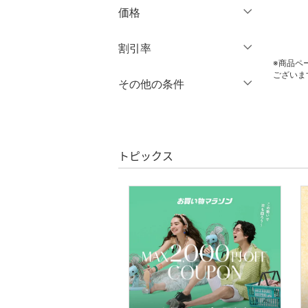
スカート
価格
オールインワン・オーバ
円
～
円
割引率
クリア
絞り込み
ーオール
※商品ペ
ございま
％OFF
～
％OFF
その他の条件
バッグ
絞り込み
クーポン対象のみ表示
シューズ・靴
絞り込み
スーパーDEALのみ表示
インナー・ルームウェア
トピックス
クリア
絞り込み
靴下・レッグウェア
ファッション雑貨
アクセサリー・腕時計
財布・ポーチ・ケース