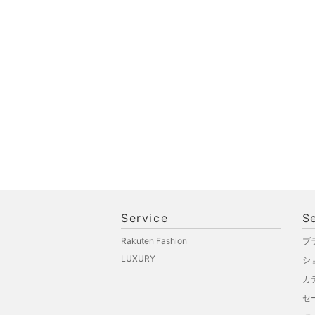
スポーツ・アウトドア用
品
文房具
ペット用品
Service
S
Rakuten Fashion
ブ
LUXURY
シ
カ
セ