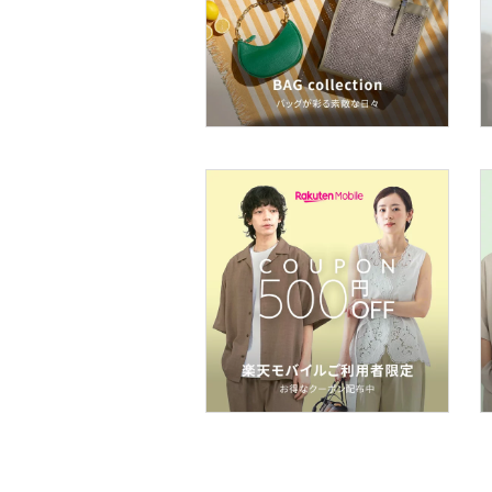
ボディケア・オーラルケ
ア
ヘアケア
フレグランス
メイク道具・美容器具
コフレ・キット・セット
食器・調理器具・キッチ
ン用品
インテリア・生活雑貨
スマホグッズ・オーディ
オ機器