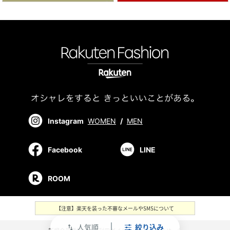
Instagram
WOMEN
/
MEN
Facebook
LINE
ROOM
【注意】楽天を装った不審なメールやSMSについて
人気順
絞り込み
swap_vert