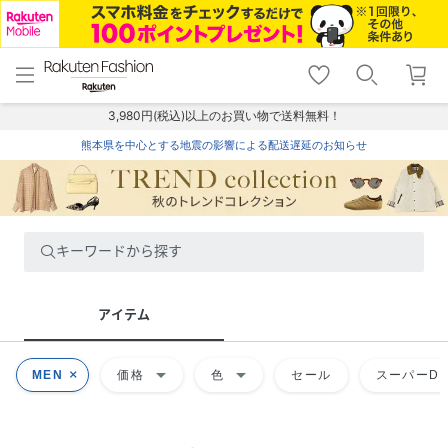
menu
home
search
favorite_border
shopping_cart
lock_outline
メニュー
トップ
検索
お気に入り
カート
ログイン
3,980円(税込)以上のお買い物で送料無料！
熊本県を中心とする地震の影響による配送遅延のお知らせ
キーワードから探す
アイテム
arrow_drop_down
arrow_drop_down
MEN
価格
色
セール
スーパーDE