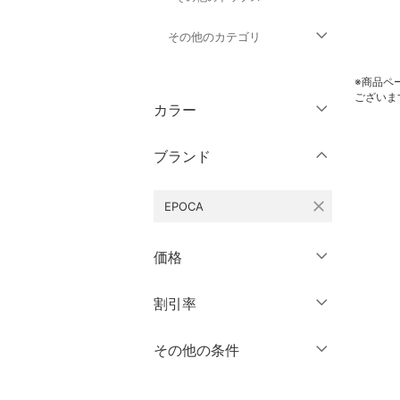
その他のカテゴリ
ジャケット・アウター
※商品ペ
ございま
カラー
パンツ
ブランド
オールインワン・オーバ
ーオール
close
EPOCA
バッグ
価格
シューズ・靴
円
～
円
割引率
クリア
絞り込み
インナー・ルームウェア
％OFF
～
％OFF
その他の条件
靴下・レッグウェア
絞り込み
クーポン対象のみ表示
ファッション雑貨