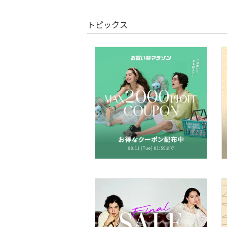
絞り込み
スーパーDEALのみ表示
アクセサリー・腕時計
トピックス
クリア
絞り込み
財布・ポーチ・ケース
帽子
ヘアアクセサリー
スーツ・フォーマル
水着・スイムグッズ
着物・浴衣・和装小物
スキンケア
ベースメイク