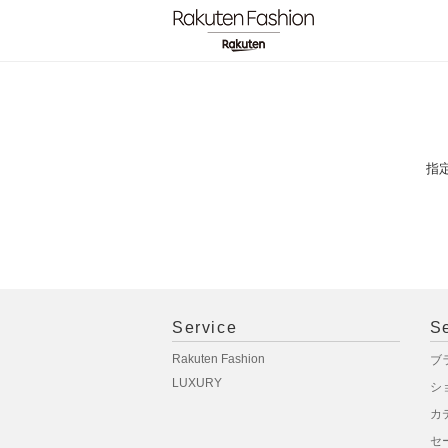
指
Service
S
Rakuten Fashion
ブ
LUXURY
シ
カ
セ