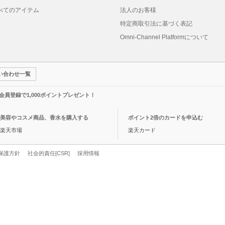
べてのアイテム
法人のお客様
特定商取引法に基づく表記
Omni-Channel Platformについて
い合わせ一覧
規会員登録で1,000ポイントプレゼント！
美容やコスメ商品、香水を購入する
ポイント2倍のカードを申込む
楽天市場
楽天カード
保護方針
社会的責任[CSR]
採用情報