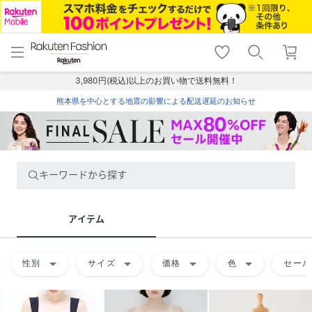
menu
home
search
favorite_border
shopping_cart
lock_outline
メニュー
トップ
検索
お気に入り
カート
ログイン
3,980円(税込)以上のお買い物で送料無料！
熊本県を中心とする地震の影響による配送遅延のお知らせ
キーワードから探す
アイテム
arrow_drop_down
arrow_drop_down
arrow_drop_down
arrow_drop_down
性別
サイズ
価格
色
セール