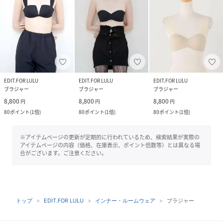
EDIT.FOR LULU
EDIT.FOR LULU
EDIT.FOR LULU
ブラジャー
ブラジャー
ブラジャー
8,800
8,800
8,800
円
円
円
80
ポイント
(
1倍
)
80
ポイント
(
1倍
)
80
ポイント
(
1倍
)
※アイテムページの更新が定期的に行われているため、検索結果が実際の
アイテムページの内容（価格、在庫表示、ポイント倍数等）とは異なる場
合がございます。ご注意ください。
トップ
EDIT.FOR LULU
インナー・ルームウェア
ブラジャー