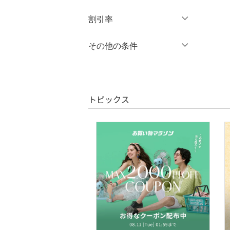
オールインワン・オーバ
円
～
円
割引率
クリア
絞り込み
ーオール
％OFF
～
％OFF
その他の条件
シューズ・靴
絞り込み
クーポン対象のみ表示
インナー・ルームウェア
絞り込み
スーパーDEALのみ表示
靴下・レッグウェア
トピックス
クリア
絞り込み
ファッション雑貨
アクセサリー・腕時計
財布・ポーチ・ケース
帽子
ヘアアクセサリー