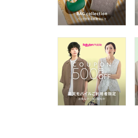
ヘアケア
フレグランス
メイク道具・美容器具
コフレ・キット・セット
食器・調理器具・キッチ
ン用品
インテリア・生活雑貨
スマホグッズ・オーディ
オ機器
スポーツ・アウトドア用
品