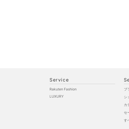
文房具
ペット用品
福袋・ギフト・その他
Service
S
Rakuten Fashion
ブ
LUXURY
シ
カ
セ
す