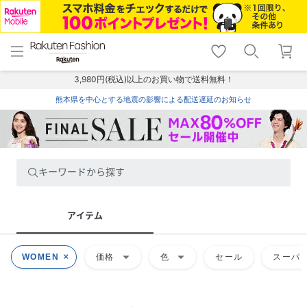
menu
home
search
favorite_border
shopping_cart
lock_outline
メニュー
トップ
検索
お気に入り
カート
ログイン
3,980円(税込)以上のお買い物で送料無料！
熊本県を中心とする地震の影響による配送遅延のお知らせ
キーワードから探す
アイテム
arrow_drop_down
arrow_drop_down
WOMEN
価格
色
セール
スーパー