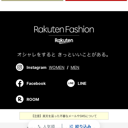
Instagram
WOMEN
/
MEN
Facebook
LINE
ROOM
【注意】楽天を装った不審なメールやSMSについて
人気順
絞り込み
swap_vert