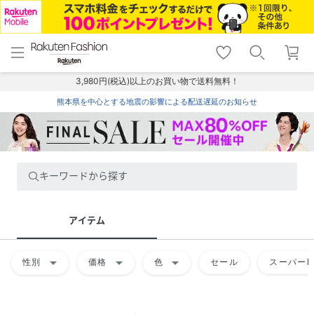
menu
home
search
favorite_border
shopping_cart
lock_outline
メニュー
トップ
検索
お気に入り
カート
ログイン
3,980円(税込)以上のお買い物で送料無料！
熊本県を中心とする地震の影響による配送遅延のお知らせ
キーワードから探す
アイテム
arrow_drop_down
arrow_drop_down
arrow_drop_down
性別
価格
色
セール
スーパーD