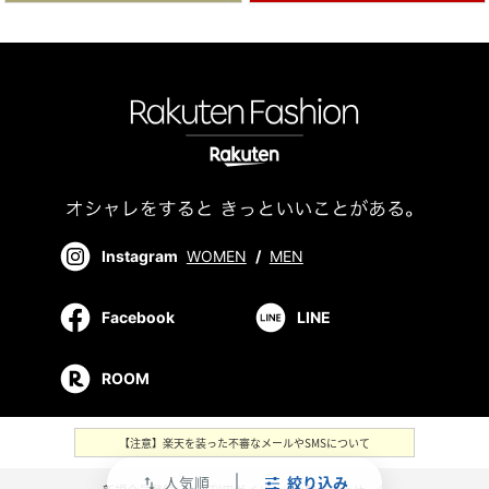
Instagram
WOMEN
/
MEN
Facebook
LINE
ROOM
【注意】楽天を装った不審なメールやSMSについて
人気順
絞り込み
swap_vert