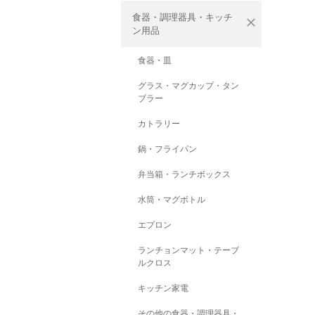
食器・調理器具・キッチ
close
ン用品
食器・皿
グラス・マグカップ・タン
ブラー
カトラリー
鍋・フライパン
弁当箱・ランチボックス
水筒・マグボトル
エプロン
ランチョンマット・テーブ
ルクロス
キッチン家電
その他の食器・調理器具・