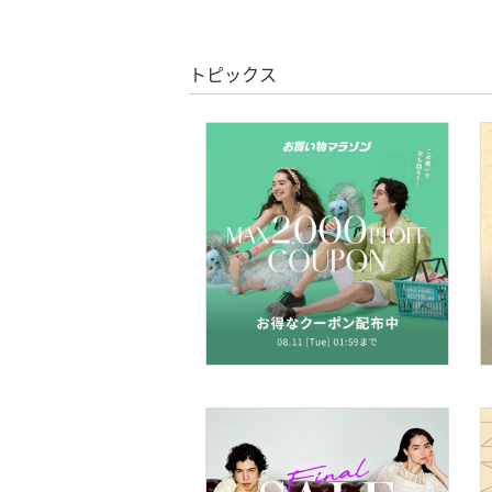
クーポン対象のみ表示
シューズ・靴
絞り込み
スーパーDEALのみ表示
インナー・ルームウェア
トピックス
クリア
絞り込み
靴下・レッグウェア
ファッション雑貨
アクセサリー・腕時計
財布・ポーチ・ケース
帽子
ヘアアクセサリー
マタニティウェア・ベビ
ー用品