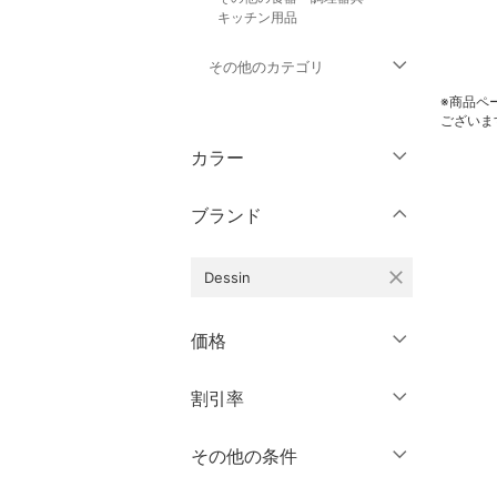
キッチン用品
その他のカテゴリ
※商品ペ
トップス
ございま
カラー
ジャケット・アウター
ブランド
パンツ
close
Dessin
ワンピース・ドレス
スカート
価格
オールインワン・オーバ
円
～
円
割引率
クリア
絞り込み
ーオール
％OFF
～
％OFF
その他の条件
バッグ
絞り込み