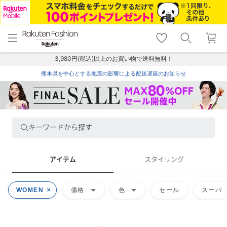
menu
home
search
favorite_border
shopping_cart
lock_outline
メニュー
トップ
検索
お気に入り
カート
ログイン
3,980円(税込)以上のお買い物で送料無料！
熊本県を中心とする地震の影響による配送遅延のお知らせ
キーワードから探す
アイテム
スタイリング
arrow_drop_down
arrow_drop_down
WOMEN
価格
色
セール
スーパー