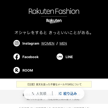
Instagram
WOMEN
/
MEN
Facebook
LINE
ROOM
【注意】楽天を装った不審なメールやSMSについて
人気順
絞り込み
swap_vert
新規会員登録
／
ご利用ガイド
／
お問い合わせ
／
法人のお客様
／
特定商取引法に基づく表記