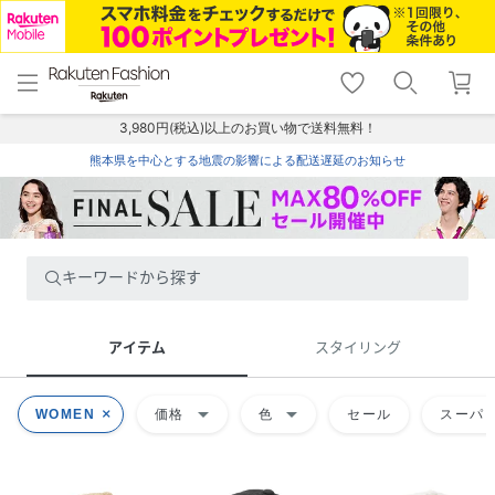
menu
home
search
favorite_border
shopping_cart
lock_outline
メニュー
トップ
検索
お気に入り
カート
ログイン
3,980円(税込)以上のお買い物で送料無料！
熊本県を中心とする地震の影響による配送遅延のお知らせ
キーワードから探す
アイテム
スタイリング
arrow_drop_down
arrow_drop_down
WOMEN
価格
色
セール
スーパー