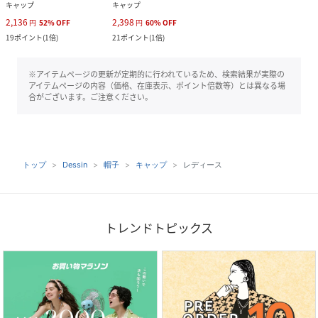
キャップ
キャップ
2,136
2,398
円
52
%
OFF
円
60
%
OFF
19
ポイント
(
1倍
)
21
ポイント
(
1倍
)
※アイテムページの更新が定期的に行われているため、検索結果が実際の
アイテムページの内容（価格、在庫表示、ポイント倍数等）とは異なる場
合がございます。ご注意ください。
トップ
Dessin
帽子
キャップ
レディース
トレンドトピックス