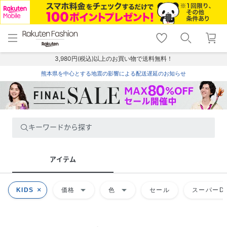
menu
home
search
favorite_border
shopping_cart
lock_outline
メニュー
トップ
検索
お気に入り
カート
ログイン
3,980円(税込)以上のお買い物で送料無料！
熊本県を中心とする地震の影響による配送遅延のお知らせ
キーワードから探す
アイテム
arrow_drop_down
arrow_drop_down
KIDS
価格
色
セール
スーパーDE