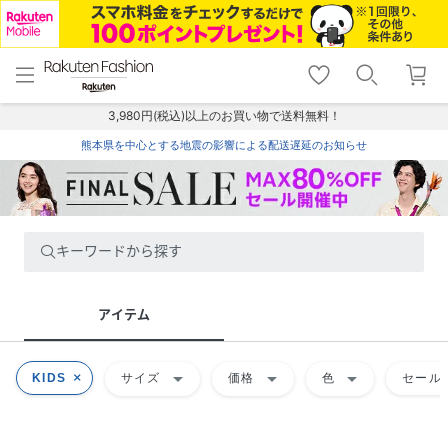
menu
home
search
favorite_border
shopping_cart
lock_outline
メニュー
トップ
検索
お気に入り
カート
ログイン
3,980円(税込)以上のお買い物で送料無料！
熊本県を中心とする地震の影響による配送遅延のお知らせ
キーワードから探す
アイテム
arrow_drop_down
arrow_drop_down
arrow_drop_down
KIDS
サイズ
価格
色
セール