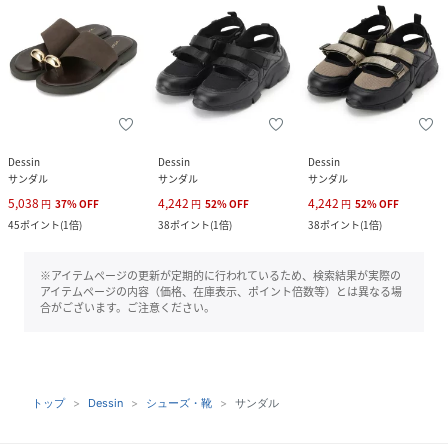
Dessin
Dessin
Dessin
サンダル
サンダル
サンダル
5,038
4,242
4,242
円
37
%
OFF
円
52
%
OFF
円
52
%
OFF
45
ポイント
(
1倍
)
38
ポイント
(
1倍
)
38
ポイント
(
1倍
)
※アイテムページの更新が定期的に行われているため、検索結果が実際の
アイテムページの内容（価格、在庫表示、ポイント倍数等）とは異なる場
合がございます。ご注意ください。
トップ
Dessin
シューズ・靴
サンダル