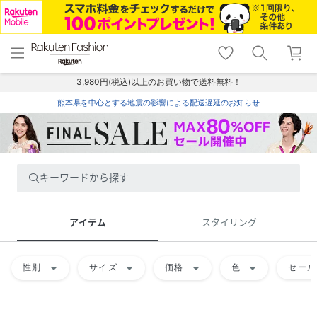
menu
home
search
favorite_border
shopping_cart
lock_outline
メニュー
トップ
検索
お気に入り
カート
ログイン
3,980円(税込)以上のお買い物で送料無料！
熊本県を中心とする地震の影響による配送遅延のお知らせ
キーワードから探す
アイテム
スタイリング
arrow_drop_down
arrow_drop_down
arrow_drop_down
arrow_drop_down
性別
サイズ
価格
色
セール