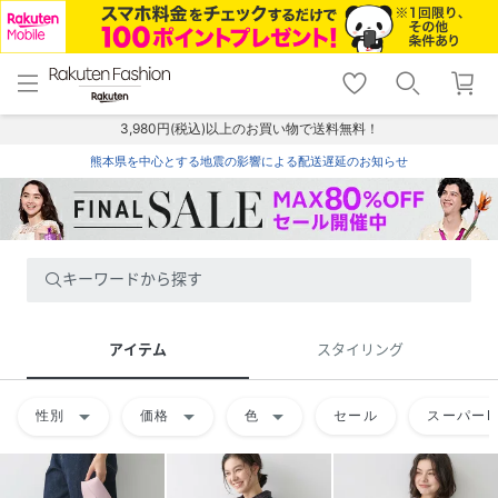
menu
home
search
favorite_border
shopping_cart
lock_outline
メニュー
トップ
検索
お気に入り
カート
ログイン
3,980円(税込)以上のお買い物で送料無料！
熊本県を中心とする地震の影響による配送遅延のお知らせ
キーワードから探す
アイテム
スタイリング
arrow_drop_down
arrow_drop_down
arrow_drop_down
性別
価格
色
セール
スーパーD