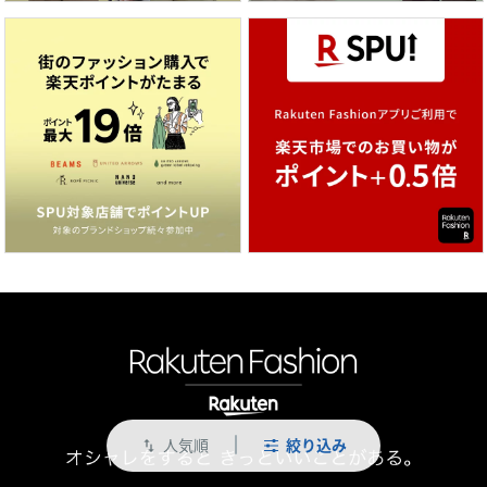
人気順
絞り込み
swap_vert