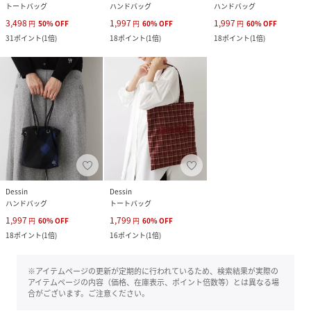
トートバッグ
ハンドバッグ
ハンドバッグ
3,498
1,997
1,997
円
50
%
OFF
円
60
%
OFF
円
60
%
OFF
31
ポイント
(
1倍
)
18
ポイント
(
1倍
)
18
ポイント
(
1倍
)
Dessin
Dessin
ハンドバッグ
トートバッグ
1,997
1,799
円
60
%
OFF
円
60
%
OFF
18
ポイント
(
1倍
)
16
ポイント
(
1倍
)
※アイテムページの更新が定期的に行われているため、検索結果が実際の
アイテムページの内容（価格、在庫表示、ポイント倍数等）とは異なる場
合がございます。ご注意ください。