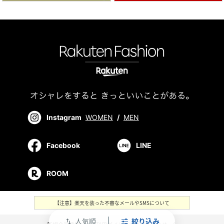
Instagram
WOMEN
/
MEN
Facebook
LINE
ROOM
【注意】楽天を装った不審なメールやSMSについて
人気順
絞り込み
swap_vert