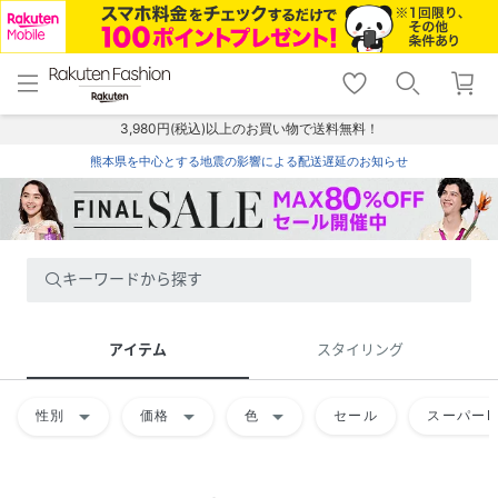
menu
home
search
favorite_border
shopping_cart
lock_outline
メニュー
トップ
検索
お気に入り
カート
ログイン
3,980円(税込)以上のお買い物で送料無料！
熊本県を中心とする地震の影響による配送遅延のお知らせ
キーワードから探す
アイテム
スタイリング
arrow_drop_down
arrow_drop_down
arrow_drop_down
性別
価格
色
セール
スーパーD