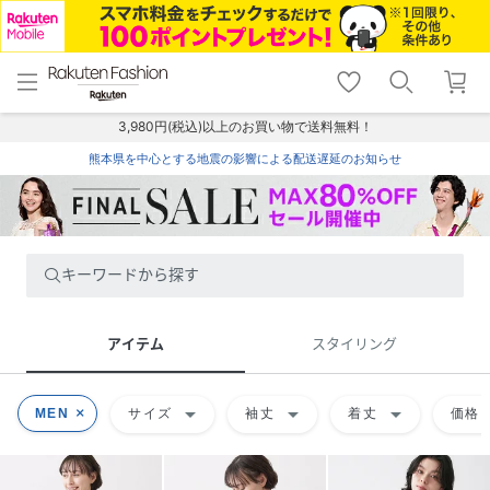
menu
home
search
favorite_border
shopping_cart
lock_outline
メニュー
トップ
検索
お気に入り
カート
ログイン
3,980円(税込)以上のお買い物で送料無料！
熊本県を中心とする地震の影響による配送遅延のお知らせ
キーワードから探す
アイテム
スタイリング
arrow_drop_down
arrow_drop_down
arrow_drop_down
ar
MEN
サイズ
袖丈
着丈
価格