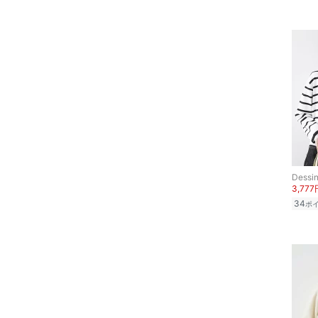
フレグランス
メイク道具・美容器具
コフレ・キット・セット
食器・調理器具・キッチ
ン用品
インテリア・生活雑貨
Dessi
スマホグッズ・オーディ
3,777
オ機器
34
ポ
スポーツ・アウトドア用
品
文房具
ペット用品