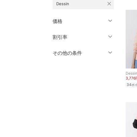
close
Dessin
シューズ・靴
クリア
絞り込み
クリア
絞り込み
インナー・ルームウェア
価格
靴下・レッグウェア
円
～
円
割引率
クリア
絞り込み
ファッション雑貨
％OFF
～
％OFF
その他の条件
絞り込み
アクセサリー・腕時計
クーポン対象のみ表示
絞り込み
Dessi
財布・ポーチ・ケース
スーパーDEALのみ表示
3,776
34
ポ
クリア
絞り込み
帽子
ヘアアクセサリー
マタニティウェア・ベビ
ー用品