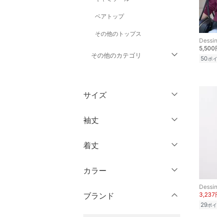
ベアトップ
その他のトップス
Dessi
5,50
その他のカテゴリ
50
ポ
ジャケット・アウター
サイズ
パンツ
ウェア（S/M/L）
袖丈
ワンピース・ドレス
～XS
S
着丈
スカート
ノースリーブ
M
L
半袖
XL
XXL
カラー
オールインワン・オーバ
ショート丈
ーオール
七分袖・五分袖
3XL～
フリー
Dessi
ミドル丈
ブランド
3,23
長袖
バッグ
29
ポイ
ロング丈
クリア
絞り込み