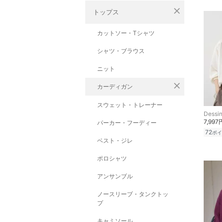
close
トップス
カットソー・Tシャツ
シャツ・ブラウス
ニット
close
カーディガン
スウェット・トレーナー
Dessi
7,997
パーカー・フーディー
72
ポイ
ベスト・ジレ
ポロシャツ
アンサンブル
ノースリーブ・タンクトッ
プ
キャミソール