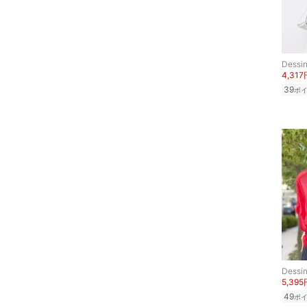
スーツ・フォーマル
水着・スイムグッズ
Dessi
着物・浴衣・和装小物
4,317
39
ポ
スキンケア
ベースメイク
メイクアップ
ネイル
ボディケア・オーラルケ
ア
Dessi
ヘアケア
5,395
49
ポ