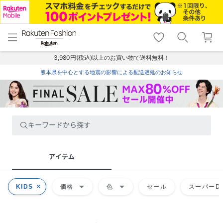
menu
home
search
favorite_border
shopping_cart
lock_outline
メニュー
トップ
検索
お気に入り
カート
ログイン
3,980円(税込)以上のお買い物で送料無料！
熊本県を中心とする地震の影響による配送遅延のお知らせ
キーワードから探す
アイテム
arrow_drop_down
arrow_drop_down
KIDS
価格
色
セール
スーパーDE