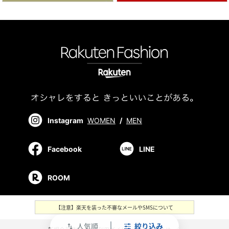
Instagram
WOMEN
/
MEN
Facebook
LINE
ROOM
【注意】楽天を装った不審なメールやSMSについて
人気順
絞り込み
swap_vert