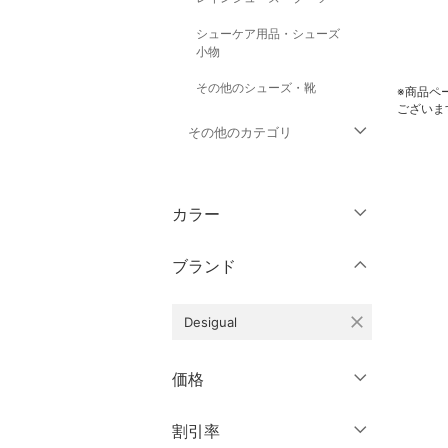
シューケア用品・シューズ
小物
その他のシューズ・靴
※商品ペ
ございま
その他のカテゴリ
トップス
カラー
ジャケット・アウター
ブランド
パンツ
close
Desigual
ワンピース・ドレス
スカート
価格
オールインワン・オーバ
円
～
円
割引率
クリア
絞り込み
ーオール