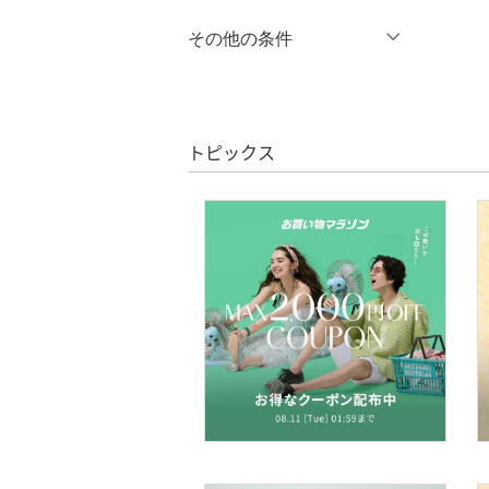
％OFF
～
％OFF
その他の条件
バッグ
絞り込み
クーポン対象のみ表示
インナー・ルームウェア
絞り込み
スーパーDEALのみ表示
靴下・レッグウェア
トピックス
クリア
絞り込み
ファッション雑貨
アクセサリー・腕時計
財布・ポーチ・ケース
帽子
ヘアアクセサリー
マタニティウェア・ベビ
ー用品