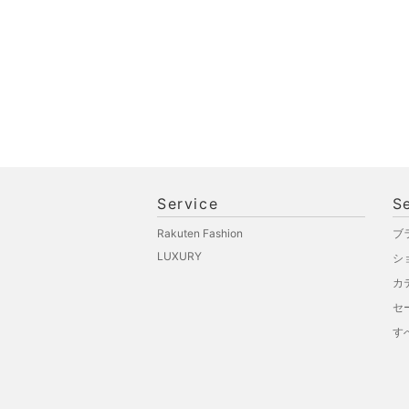
Service
S
Rakuten Fashion
ブ
LUXURY
シ
カ
セ
す