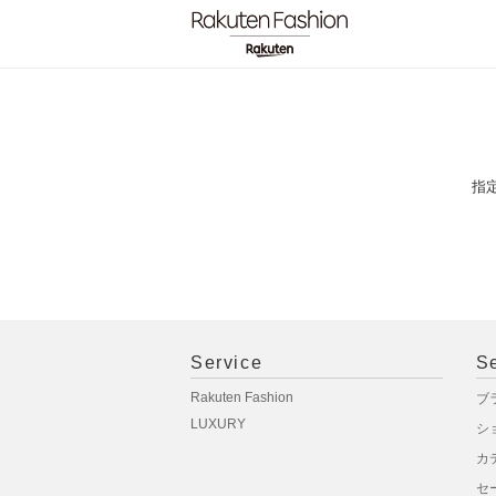
指
Service
S
Rakuten Fashion
ブ
LUXURY
シ
カ
セ