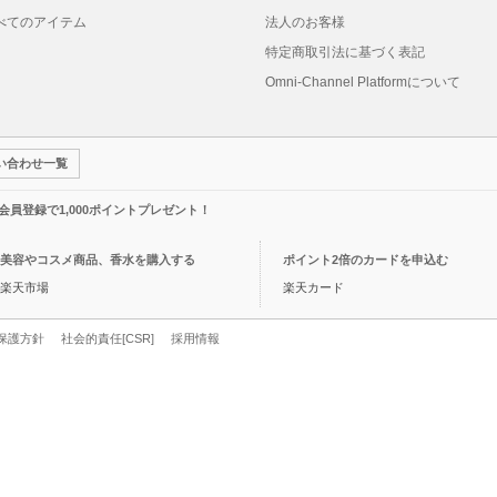
べてのアイテム
法人のお客様
特定商取引法に基づく表記
Omni-Channel Platformについて
い合わせ一覧
規会員登録で1,000ポイントプレゼント！
美容やコスメ商品、香水を購入する
ポイント2倍のカードを申込む
楽天市場
楽天カード
保護方針
社会的責任[CSR]
採用情報