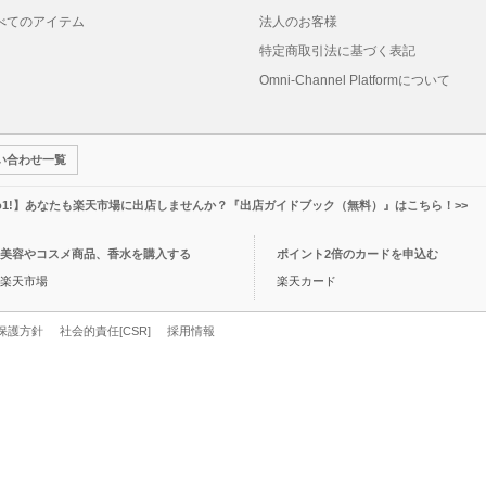
べてのアイテム
法人のお客様
特定商取引法に基づく表記
Omni-Channel Platformについて
い合わせ一覧
o1!】あなたも楽天市場に出店しませんか？『出店ガイドブック（無料）』はこちら！>>
美容やコスメ商品、香水を購入する
ポイント2倍のカードを申込む
楽天市場
楽天カード
保護方針
社会的責任[CSR]
採用情報