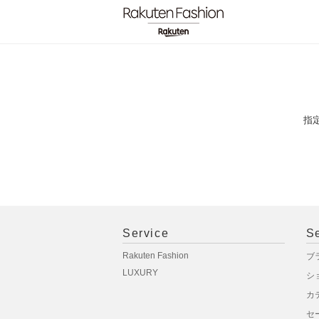
指
Service
S
Rakuten Fashion
ブ
LUXURY
シ
カ
セ