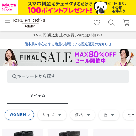
menu
home
search
favorite_border
shopping_cart
lock_outline
メニュー
トップ
検索
お気に入り
カート
ログイン
3,980円(税込)以上のお買い物で送料無料！
熊本県を中心とする地震の影響による配送遅延のお知らせ
キーワードから探す
アイテム
arrow_drop_down
arrow_drop_down
arrow_drop_down
WOMEN
サイズ
価格
色
セ