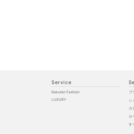
ペット用品
福袋・ギフト・その他
Service
S
Rakuten Fashion
ブ
LUXURY
シ
カ
セ
す