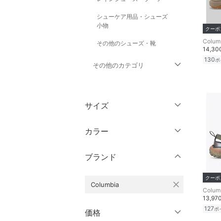
シューケア用品・シューズ
小物
クーポ
Colum
その他のシューズ・靴
14,3
130
ポ
その他のカテゴリ
トップス
サイズ
ジャケット・アウター
靴サイズ（cm）
カラー
パンツ
9
9.5
ブランド
ワンピース・ドレス
10
10.5
クーポ
11
11.5
スカート
close
Columbia
Colum
13,97
12
12.5
オールインワン・オーバ
127
ポ
価格
ーオール
13
13.5