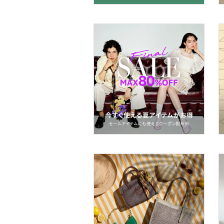
26
26.5
スーツ・フォーマル
27
27.5
水着・スイムグッズ
28
28.5
29
29.5
着物・浴衣・和装小物
30
30.5
スキンケア
フリー
31
ベースメイク
クリア
絞り込み
メイクアップ
ネイル
ボディケア・オーラルケ
ア
ヘアケア