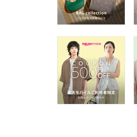
フレグランス
メイク道具・美容器具
コフレ・キット・セット
食器・調理器具・キッチ
ン用品
インテリア・生活雑貨
スマホグッズ・オーディ
オ機器
スポーツ・アウトドア用
品
文房具