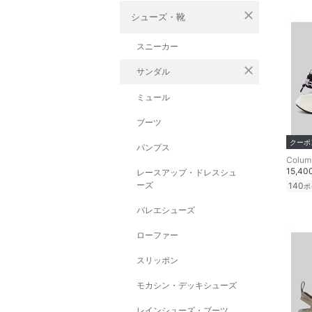
close
シューズ・靴
スニーカー
close
サンダル
ミュール
ブーツ
クーポ
パンプス
Colum
15,4
レースアップ・ドレスシュ
ーズ
140
ポ
バレエシューズ
ローファー
スリッポン
モカシン・デッキシューズ
レインシューズ・ブーツ