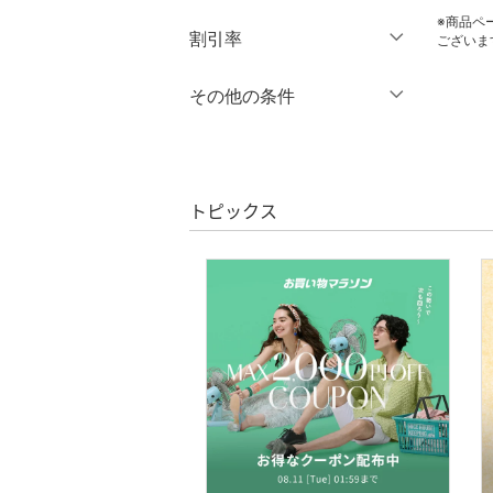
※商品ペ
14
14.5
円
～
円
割引率
バッグ
クリア
絞り込み
ございま
15
15.5
インナー・ルームウェア
％OFF
～
％OFF
その他の条件
絞り込み
16
16.5
靴下・レッグウェア
クーポン対象のみ表示
17
17.5
絞り込み
スーパーDEALのみ表示
18
18.5
ファッション雑貨
トピックス
19
19.5
クリア
絞り込み
アクセサリー・腕時計
20
20.5
財布・ポーチ・ケース
21
21.5
22
22.5
帽子
23
23.5
ヘアアクセサリー
24
24.5
マタニティウェア・ベビ
25
25.5
ー用品