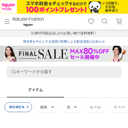
menu
home
search
favorite_border
shopping_cart
lock_outline
メニュー
トップ
検索
お気に入り
カート
ログイン
3,980円(税込)以上のお買い物で送料無料！
熊本県を中心とする地震の影響による配送遅延のお知らせ
キーワードから探す
アイテム
arrow_drop_down
arrow_drop_down
WOMEN
価格
色
セール
スーパー