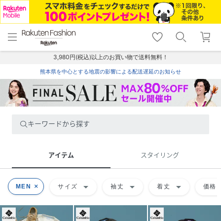
menu
home
search
favorite_border
shopping_cart
lock_outline
メニュー
トップ
検索
お気に入り
カート
ログイン
3,980円(税込)以上のお買い物で送料無料！
熊本県を中心とする地震の影響による配送遅延のお知らせ
キーワードから探す
アイテム
スタイリング
arrow_drop_down
arrow_drop_down
arrow_drop_down
ar
MEN
サイズ
袖丈
着丈
価格