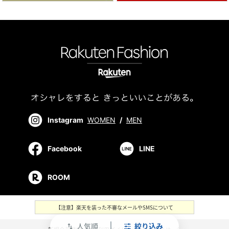
Instagram
WOMEN
/
MEN
Facebook
LINE
ROOM
【注意】楽天を装った不審なメールやSMSについて
人気順
絞り込み
swap_vert