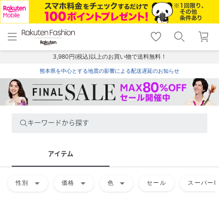
menu
home
search
favorite_border
shopping_cart
lock_outline
メニュー
トップ
検索
お気に入り
カート
ログイン
3,980円(税込)以上のお買い物で送料無料！
熊本県を中心とする地震の影響による配送遅延のお知らせ
キーワードから探す
アイテム
arrow_drop_down
arrow_drop_down
arrow_drop_down
性別
価格
色
セール
スーパーD