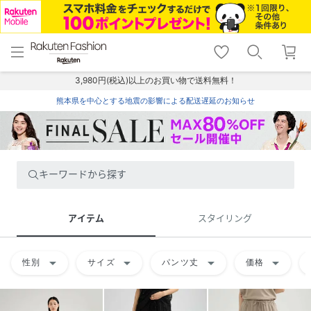
menu
home
search
favorite_border
shopping_cart
lock_outline
メニュー
トップ
検索
お気に入り
カート
ログイン
3,980円(税込)以上のお買い物で送料無料！
熊本県を中心とする地震の影響による配送遅延のお知らせ
キーワードから探す
アイテム
スタイリング
arrow_drop_down
arrow_drop_down
arrow_drop_down
arrow_drop_down
性別
サイズ
パンツ丈
価格