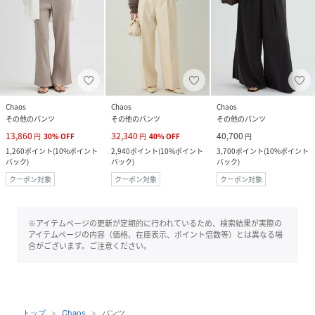
Chaos
Chaos
Chaos
その他のパンツ
その他のパンツ
その他のパンツ
13,860
32,340
40,700
円
30
%
OFF
円
40
%
OFF
円
1,260
ポイント
(
10%ポイント
2,940
ポイント
(
10%ポイント
3,700
ポイント
(
10%ポイント
バック
)
バック
)
バック
)
クーポン対象
クーポン対象
クーポン対象
※アイテムページの更新が定期的に行われているため、検索結果が実際の
アイテムページの内容（価格、在庫表示、ポイント倍数等）とは異なる場
合がございます。ご注意ください。
トップ
Chaos
パンツ