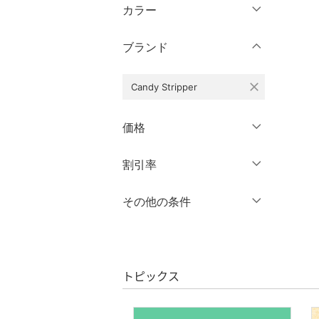
ウェア（S/M/L）
カラー
パンツ
～XS
S
ブランド
ワンピース・ドレス
M
L
XL
XXL
スカート
close
Candy Stripper
3XL～
フリー
オールインワン・オーバ
価格
ーオール
クリア
絞り込み
円
～
円
割引率
バッグ
クリア
絞り込み
シューズ・靴
％OFF
～
％OFF
その他の条件
絞り込み
インナー・ルームウェア
クーポン対象のみ表示
絞り込み
スーパーDEALのみ表示
靴下・レッグウェア
トピックス
クリア
絞り込み
ファッション雑貨