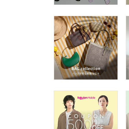
メイクアップ
ネイル
ボディケア・オーラルケ
ア
ヘアケア
フレグランス
メイク道具・美容器具
コフレ・キット・セット
食器・調理器具・キッチ
ン用品
インテリア・生活雑貨