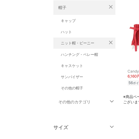
close
帽子
キャップ
ハット
close
ニット帽・ビーニー
ハンチング・ベレー帽
キャスケット
Candy 
6,160
サンバイザー
56
ポイ
その他の帽子
※商品ペ
その他のカテゴリ
ございま
トップス
サイズ
ジャケット・アウター