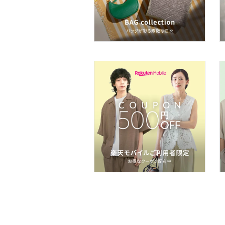
ヘアケア
フレグランス
メイク道具・美容器具
コフレ・キット・セット
食器・調理器具・キッチ
ン用品
インテリア・生活雑貨
スマホグッズ・オーディ
オ機器
スポーツ・アウトドア用
品