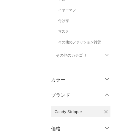
イヤーマフ
付け襟
マスク
その他のファッション雑貨
その他のカテゴリ
トップス
カラー
ジャケット・アウター
ブランド
パンツ
close
Candy Stripper
ワンピース・ドレス
スカート
価格