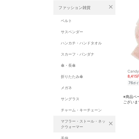
close
ファッション雑貨
ベルト
サスペンダー
ハンカチ・ハンドタオル
スカーフ・バンダナ
傘・長傘
Candy 
8,415
折りたたみ傘
76
ポイ
メガネ
※商品ペ
サングラス
ございま
チャーム・キーチェーン
マフラー・ストール・ネッ
close
クウォーマー
手袋