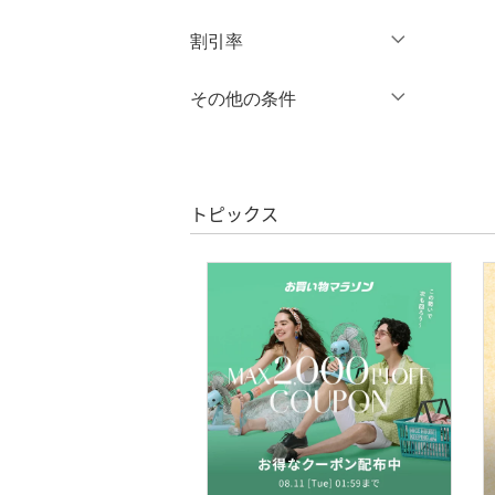
オールインワン・オーバ
円
～
円
割引率
クリア
絞り込み
ーオール
％OFF
～
％OFF
その他の条件
バッグ
絞り込み
クーポン対象のみ表示
シューズ・靴
絞り込み
スーパーDEALのみ表示
インナー・ルームウェア
トピックス
クリア
絞り込み
靴下・レッグウェア
アクセサリー・腕時計
財布・ポーチ・ケース
帽子
ヘアアクセサリー