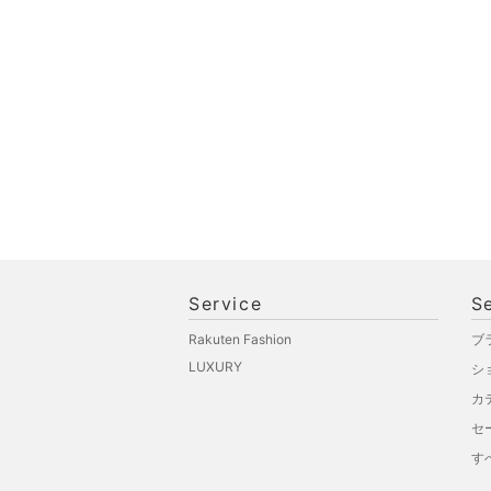
文房具
ペット用品
福袋・ギフト・その他
Service
S
Rakuten Fashion
ブ
LUXURY
シ
カ
セ
す