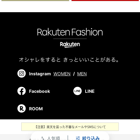
Instagram
WOMEN
/
MEN
Facebook
LINE
ROOM
【注意】楽天を装った不審なメールやSMSについて
人気順
絞り込み
swap_vert