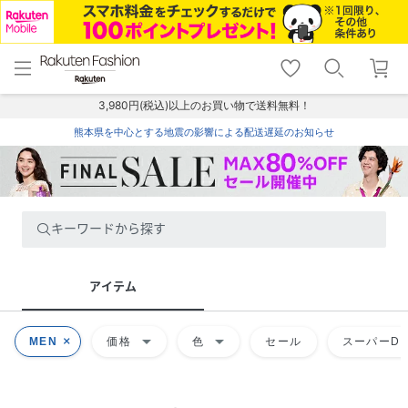
menu
home
search
favorite_border
shopping_cart
lock_outline
メニュー
トップ
検索
お気に入り
カート
ログイン
3,980円(税込)以上のお買い物で送料無料！
熊本県を中心とする地震の影響による配送遅延のお知らせ
キーワードから探す
アイテム
arrow_drop_down
arrow_drop_down
MEN
価格
色
セール
スーパーDE