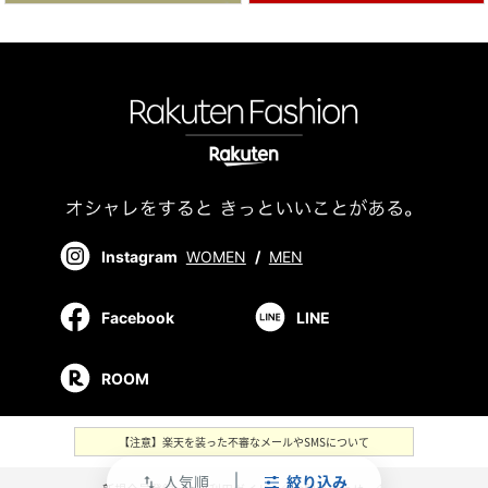
Instagram
WOMEN
/
MEN
Facebook
LINE
ROOM
【注意】楽天を装った不審なメールやSMSについて
人気順
絞り込み
swap_vert