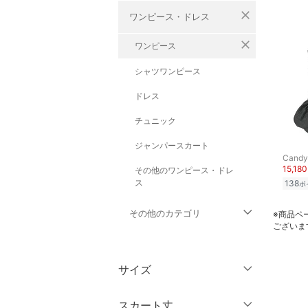
close
ワンピース・ドレス
close
ワンピース
シャツワンピース
ドレス
チュニック
ジャンパースカート
Candy 
15,18
その他のワンピース・ドレ
ス
138
ポ
その他のカテゴリ
※商品ペ
ございま
トップス
サイズ
ジャケット・アウター
ウェア（S/M/L）
スカート丈