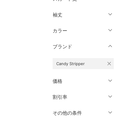
パンツ
～XS
S
袖丈
スカート
ミニ丈・ショート丈
M
L
膝丈・ミディ丈
XL
XXL
カラー
オールインワン・オーバ
ノースリーブ
ーオール
ミモレ丈
3XL～
フリー
半袖
ブランド
ロング丈・マキシ丈
バッグ
七分袖・五分袖
クリア
絞り込み
close
Candy Stripper
シューズ・靴
クリア
絞り込み
長袖
インナー・ルームウェア
価格
クリア
絞り込み
靴下・レッグウェア
円
～
円
割引率
クリア
絞り込み
ファッション雑貨
％OFF
～
％OFF
その他の条件
絞り込み
アクセサリー・腕時計
クーポン対象のみ表示
絞り込み
財布・ポーチ・ケース