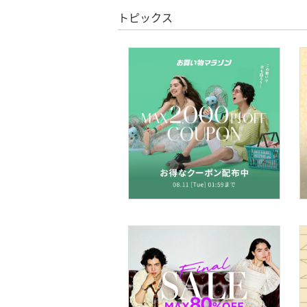
スーパーDEALのみ表示
トピックス
クリア
絞り込み
帽子
ヘアアクセサリー
マタニティウェア・ベビ
ー用品
スーツ・フォーマル
水着・スイムグッズ
着物・浴衣・和装小物
スキンケア
ベースメイク
メイクアップ