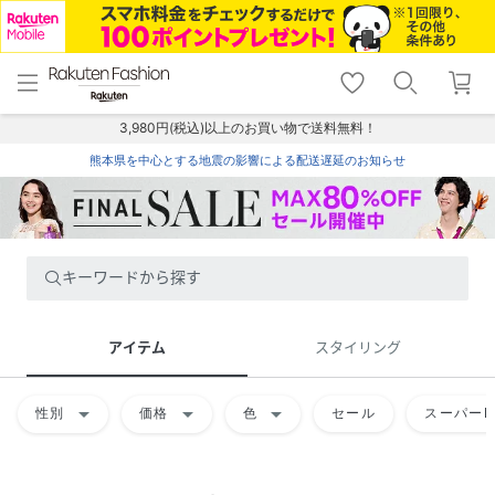
menu
home
search
favorite_border
shopping_cart
lock_outline
メニュー
トップ
検索
お気に入り
カート
ログイン
3,980円(税込)以上のお買い物で送料無料！
熊本県を中心とする地震の影響による配送遅延のお知らせ
キーワードから探す
アイテム
スタイリング
arrow_drop_down
arrow_drop_down
arrow_drop_down
性別
価格
色
セール
スーパーD