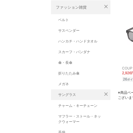
close
ファッション雑貨
ベルト
サスペンダー
ハンカチ・ハンドタオル
スカーフ・バンダナ
傘・長傘
COUP
2,926
折りたたみ傘
26
ポイ
メガネ
※商品ペ
close
サングラス
ございま
チャーム・キーチェーン
マフラー・ストール・ネッ
クウォーマー
手袋