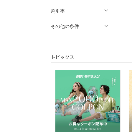
オールインワン・オーバ
円
～
円
割引率
クリア
絞り込み
ーオール
％OFF
～
％OFF
その他の条件
バッグ
絞り込み
クーポン対象のみ表示
シューズ・靴
絞り込み
スーパーDEALのみ表示
インナー・ルームウェア
トピックス
クリア
絞り込み
靴下・レッグウェア
アクセサリー・腕時計
財布・ポーチ・ケース
帽子
ヘアアクセサリー