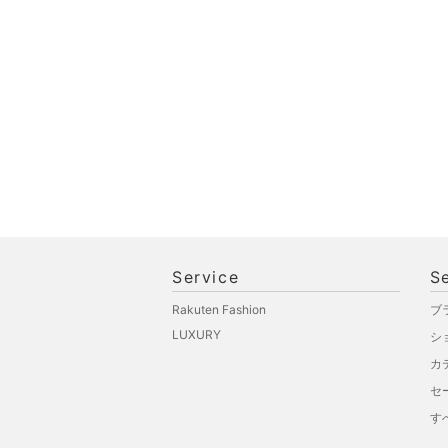
文房具
ペット用品
福袋・ギフト・その他
Service
S
Rakuten Fashion
ブ
LUXURY
シ
カ
セ
す