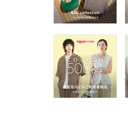
ヘアケア
フレグランス
メイク道具・美容器具
コフレ・キット・セット
食器・調理器具・キッチ
ン用品
インテリア・生活雑貨
スマホグッズ・オーディ
オ機器
スポーツ・アウトドア用
品