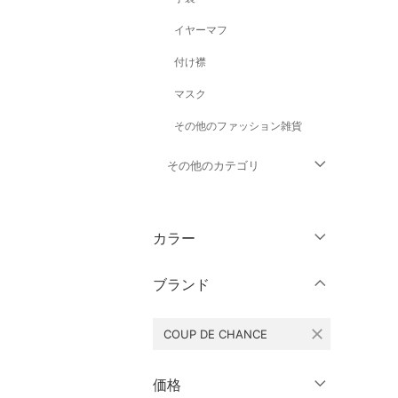
イヤーマフ
付け襟
マスク
その他のファッション雑貨
その他のカテゴリ
トップス
カラー
ジャケット・アウター
ブランド
パンツ
close
COUP DE CHANCE
ワンピース・ドレス
スカート
価格