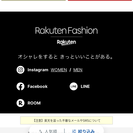
Instagram
WOMEN
/
MEN
Facebook
LINE
ROOM
【注意】楽天を装った不審なメールやSMSについて
人気順
絞り込み
swap_vert