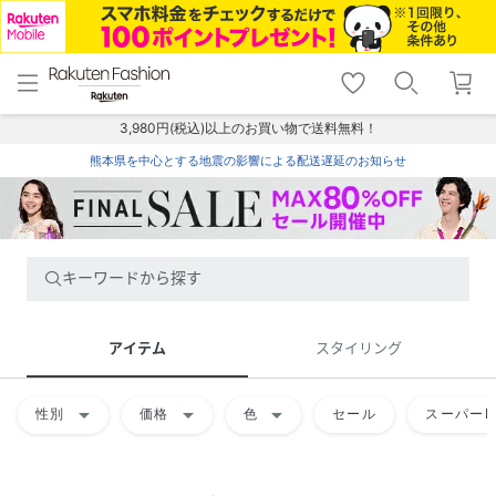
menu
home
search
favorite_border
shopping_cart
lock_outline
メニュー
トップ
検索
お気に入り
カート
ログイン
3,980円(税込)以上のお買い物で送料無料！
熊本県を中心とする地震の影響による配送遅延のお知らせ
キーワードから探す
アイテム
スタイリング
arrow_drop_down
arrow_drop_down
arrow_drop_down
性別
価格
色
セール
スーパーD