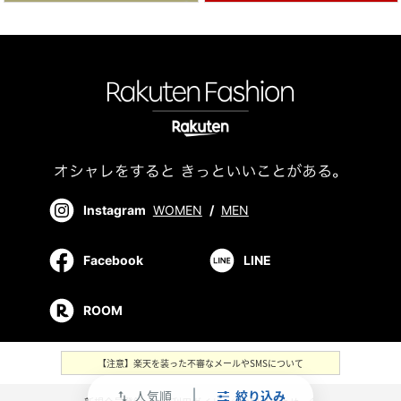
Instagram
WOMEN
/
MEN
Facebook
LINE
ROOM
【注意】楽天を装った不審なメールやSMSについて
人気順
絞り込み
swap_vert