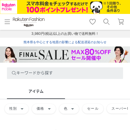
menu
home
search
favorite_border
shopping_cart
lock_outline
メニュー
トップ
検索
お気に入り
カート
ログイン
3,980円(税込)以上のお買い物で送料無料！
熊本県を中心とする地震の影響による配送遅延のお知らせ
キーワードから探す
アイテム
arrow_drop_down
arrow_drop_down
arrow_drop_down
性別
価格
色
セール
スーパーD