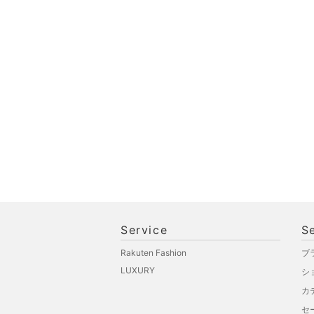
品
文房具
ペット用品
福袋・ギフト・その他
Service
S
Rakuten Fashion
ブ
LUXURY
シ
カ
セ