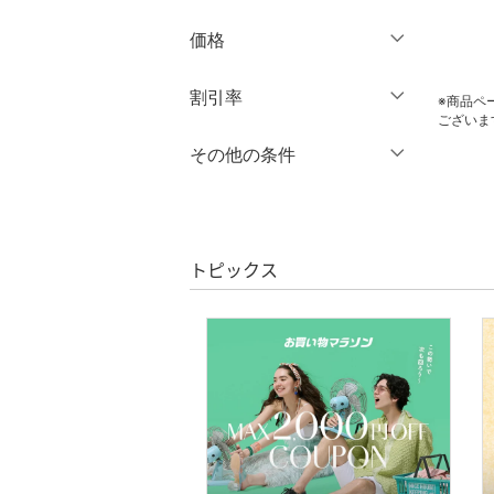
スカート
価格
オールインワン・オーバ
円
～
円
割引率
クリア
絞り込み
ーオール
※商品ペ
ございま
％OFF
～
％OFF
その他の条件
バッグ
絞り込み
クーポン対象のみ表示
シューズ・靴
絞り込み
スーパーDEALのみ表示
インナー・ルームウェア
トピックス
クリア
絞り込み
靴下・レッグウェア
ファッション雑貨
アクセサリー・腕時計
財布・ポーチ・ケース