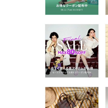
帽子
マタニティウェア・ベビ
ー用品
スーツ・フォーマル
水着・スイムグッズ
着物・浴衣・和装小物
スキンケア
ベースメイク
メイクアップ
ネイル