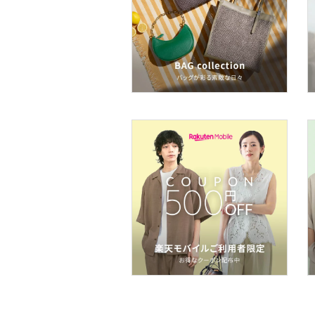
ボディケア・オーラルケ
ア
ヘアケア
フレグランス
メイク道具・美容器具
コフレ・キット・セット
食器・調理器具・キッチ
ン用品
インテリア・生活雑貨
スマホグッズ・オーディ
オ機器