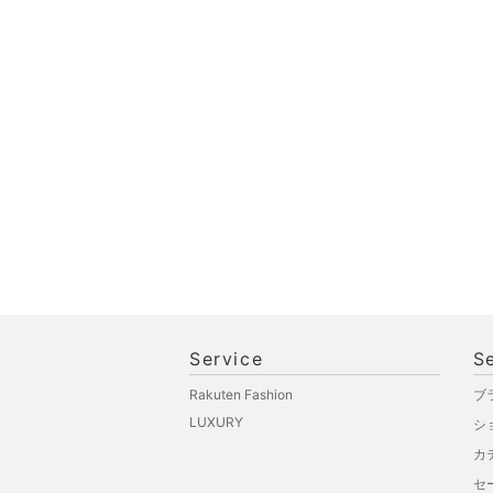
スポーツ・アウトドア用
品
文房具
ペット用品
Service
S
Rakuten Fashion
ブ
LUXURY
シ
カ
セ