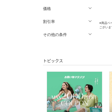
スカート
価格
オールインワン・オーバ
クリア
絞り込み
ーオール
円
～
円
割引率
※商品ペ
ございま
バッグ
％OFF
～
％OFF
その他の条件
絞り込み
シューズ・靴
クーポン対象のみ表示
絞り込み
インナー・ルームウェア
スーパーDEALのみ表示
トピックス
クリア
絞り込み
靴下・レッグウェア
ファッション雑貨
アクセサリー・腕時計
財布・ポーチ・ケース