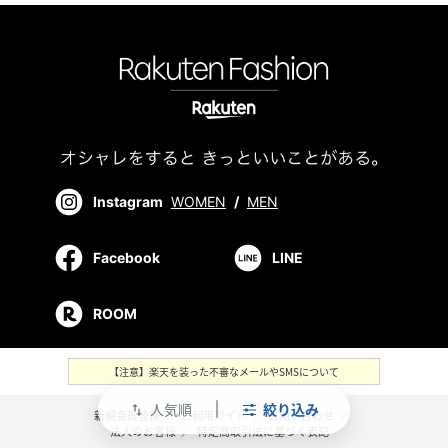
Instagram
WOMEN
/
MEN
Facebook
LINE
ROOM
【注意】楽天を装った不審なメールやSMSについて
人気順
絞り込み
swap_vert
新規会員登録
／
ご利用ガイド
／
お問い合わせ
／
法人のお客様
／
特定商取引法に基づく表記