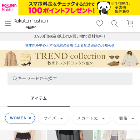
menu
home
search
favorite_border
shopping_cart
lock_outline
メニュー
トップ
検索
お気に入り
カート
ログイン
3,980円(税込)以上のお買い物で送料無料！
熊本県を中心とする地震の影響による配送遅延のお知らせ
キーワードから探す
アイテム
arrow_drop_down
arrow_drop_down
arrow_drop_down
WOMEN
サイズ
スカート丈
価格